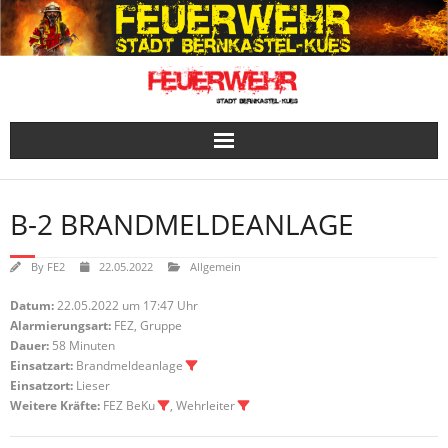
Skip
to
content
B-2 BRANDMELDEANLAGE
By
FE2
22.05.2022
Allgemein
Datum:
22.05.2022 um 17:47 Uhr
Alarmierungsart:
FEZ, Gruppe
Dauer:
58 Minuten
Einsatzart:
Brandmeldeanlage
Einsatzort:
Lieser
Weitere Kräfte:
FEZ BeKu
, Wehrleiter