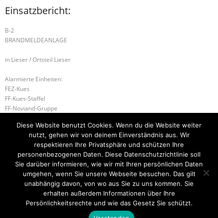
Einsatzbericht:
B-2
BRANDMELDEANLAGE
in Lieser / Ortsteil Lieser
Alarmierte Einheiten:
FEZ-Kues
FF-Kues-Staffel
FF-Noviand-Gruppe
FF-Lieser-Gruppe
Diese Website benutzt Cookies. Wenn du die Website weiter
Führungsstaffel-BeKu
nutzt, gehen wir von deinem Einverständnis aus. Wir
WL-Bernkastel-Kues
respektieren Ihre Privatsphäre und schützen Ihre
personenbezogenen Daten. Diese Datenschutzrichtlinie soll
B-1 BRANDNACHSCHAU
B-1 FLÄCHENBRAND – KLEIN
Sie darüber informieren, wie wir mit Ihren persönlichen Daten
umgehen, wenn Sie unsere Webseite besuchen. Das gilt
unabhängig davon, von wo aus Sie zu uns kommen. Sie
erhalten außerdem Informationen über Ihre
Startseite
Einsätze
Mitglied werden
Über uns
Bilder
Persönlichkeitsrechte und wie das Gesetz Sie schützt.
Kontakt
Verstanden