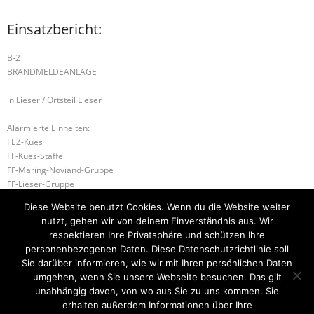
Einsatzbericht:
B-2
BRANDMELDEANLAGE
in Lieser / Ortsteil Lieser
Alarmierte Einheiten:
FEZ-Kues
FF-Kues-Staffel
FF-Maring-Noviand-Gruppe
FF-Lieser-Gruppe
Führungsstaffel-BeKu
Diese Website benutzt Cookies. Wenn du die Website weiter
BeKu WL
nutzt, gehen wir von deinem Einverständnis aus. Wir
respektieren Ihre Privatsphäre und schützen Ihre
B-2 BRAND 2
H-2 UNTERSTÜTZUNG RETTUNGSDIENST
personenbezogenen Daten. Diese Datenschutzrichtlinie soll
Sie darüber informieren, wie wir mit Ihren persönlichen Daten
umgehen, wenn Sie unsere Webseite besuchen. Das gilt
unabhängig davon, von wo aus Sie zu uns kommen. Sie
erhalten außerdem Informationen über Ihre
Startseite
Einsätze
Mitglied werden
Über uns
Bilder