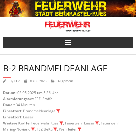
Skip
to
content
B-2 BRANDMELDEANLAGE
By
FE2
03.05.2025
Allgemein
Datum:
03.05.2025 um 5:36 Uhr
Alarmierungsart:
FEZ, Staffel
Dauer:
34 Minuten
Einsatzart:
Brandmeldeanlage
Einsatzort:
Lieser
Weitere Kräfte:
Feuerwehr Kues
, Feuerwehr Lieser
, Feuerwehr
Maring-Noviand
, FEZ BeKu
, Wehrleiter