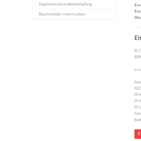
Vegetationsbrandbekämpfung
Ein
Ein
Rauchmelder retten Leben
Wei
Ei
B-2
BR
in L
Ala
FEZ
FF-
FF-
FF-
Füh
BeK