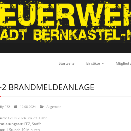
Startseite
Einsätze
Mitglied
-2 BRANDMELDEANLAGE
By
FE2
12.08.2024
Allgemein
tum:
12.08.2024 um 7:10 Uhr
rmierungsart:
FEZ, Staffel
er:
1 Stunde 10 Minuten