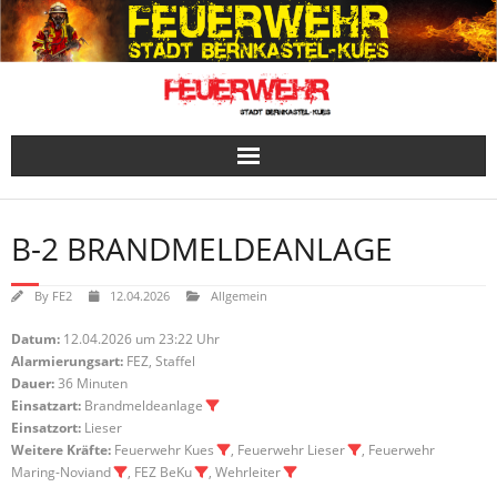
Skip
to
content
B-2 BRANDMELDEANLAGE
By
FE2
12.04.2026
Allgemein
Datum:
12.04.2026 um 23:22 Uhr
Alarmierungsart:
FEZ, Staffel
Dauer:
36 Minuten
Einsatzart:
Brandmeldeanlage
Einsatzort:
Lieser
Weitere Kräfte:
Feuerwehr Kues
, Feuerwehr Lieser
, Feuerwehr
Maring-Noviand
, FEZ BeKu
, Wehrleiter