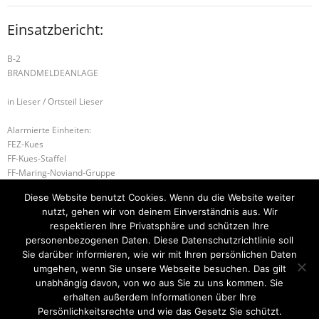
Einsatzbericht:
B-2
BRANDMELDEANLAGE
in Lieser / Ortsteil Lieser
Alarmierte Einheiten:
FEZ-Kues
FF-Kues-Staffel
FF-Maring-Noviand-Gruppe
FF-Lieser-Gruppe
Diese Website benutzt Cookies. Wenn du die Website weiter
Führungsstaffel-BeKu
nutzt, gehen wir von deinem Einverständnis aus. Wir
BeKu WL
respektieren Ihre Privatsphäre und schützen Ihre
personenbezogenen Daten. Diese Datenschutzrichtlinie soll
B-1 BRAND 1
B-2 BRANDMELDEANLAGE
Sie darüber informieren, wie wir mit Ihren persönlichen Daten
umgehen, wenn Sie unsere Webseite besuchen. Das gilt
unabhängig davon, von wo aus Sie zu uns kommen. Sie
erhalten außerdem Informationen über Ihre
Startseite
Einsätze
Mitglied werden
Über uns
Bilder
Persönlichkeitsrechte und wie das Gesetz Sie schützt.
Kontakt