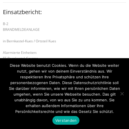
Einsatzbericht:
B-2
BRANDMELDEANLAGE
in Bernkastel-Kues / Ortsteil Kues
Alarmierte Einheiten:
FF-Bernkastel-Gruppe
Diese Website benutzt Cookies. Wenn du die Website weiter
B-3 INDUSTRIEBRAND
B-1 BEREITSTELLUNG
nutzt, gehen wir von deinem Einverständnis aus. Wir
respektieren Ihre Privatsphäre und schützen Ihre
personenbezogenen Daten. Diese Datenschutzrichtlinie soll
Sie darüber informieren, wie wir mit Ihren persönlichen Daten
umgehen, wenn Sie unsere Webseite besuchen. Das gilt
Startseite
Einsätze
Mitglied werden
Über uns
Bilder
Kontakt
unabhängig davon, von wo aus Sie zu uns kommen. Sie
erhalten außerdem Informationen über Ihre
Theme by
Think Up Themes Ltd
. Powered by
WordPress
.
Persönlichkeitsrechte und wie das Gesetz Sie schützt.
Verstanden