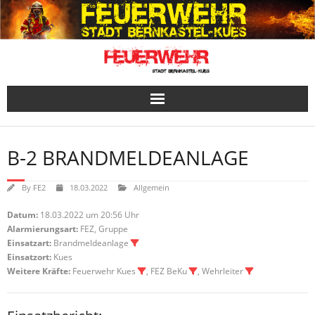
Skip
to
content
B-2 BRANDMELDEANLAGE
By
FE2
18.03.2022
Allgemein
Datum:
18.03.2022 um 20:56 Uhr
Alarmierungsart:
FEZ, Gruppe
Einsatzart:
Brandmeldeanlage
Einsatzort:
Kues
Weitere Kräfte:
Feuerwehr Kues
, FEZ BeKu
, Wehrleiter