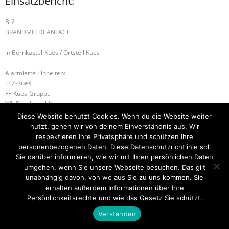
Einsatzbericht:
B-2
BRANDMELDEANLAGE
in Bernkastel-Kues / Ortsteil Kues
Alarmierte Einheiten:
FEZ-Kues
FF-Kues-Gruppe
WL-Bernkastel-Kues
Diese Website benutzt Cookies. Wenn du die Website weiter
B-2 RAUCHWARNMELDER
S1 – Absicherung
nutzt, gehen wir von deinem Einverständnis aus. Wir
respektieren Ihre Privatsphäre und schützen Ihre
personenbezogenen Daten. Diese Datenschutzrichtlinie soll
Sie darüber informieren, wie wir mit Ihren persönlichen Daten
umgehen, wenn Sie unsere Webseite besuchen. Das gilt
Startseite
Einsätze
Mitglied werden
Über uns
Bilder
Kontakt
unabhängig davon, von wo aus Sie zu uns kommen. Sie
erhalten außerdem Informationen über Ihre
Theme by
Think Up Themes Ltd
. Powered by
WordPress
.
Persönlichkeitsrechte und wie das Gesetz Sie schützt.
Verstanden