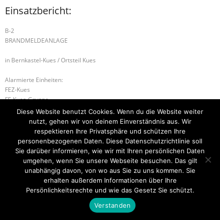
Einsatzbericht:
B-2
BRANDMELDEANLAGE
in Bernkastel-Kues / Ortsteil Kues
Alarmierte Einheiten:
FEZ-Kues
FF-Kues-Gruppe
WL-Bernkastel-Kues
Diese Website benutzt Cookies. Wenn du die Website weiter
nutzt, gehen wir von deinem Einverständnis aus. Wir
B-3 Gebäudebrand
G-3 Gefahrstoff 3
respektieren Ihre Privatsphäre und schützen Ihre
personenbezogenen Daten. Diese Datenschutzrichtlinie soll
Sie darüber informieren, wie wir mit Ihren persönlichen Daten
umgehen, wenn Sie unsere Webseite besuchen. Das gilt
unabhängig davon, von wo aus Sie zu uns kommen. Sie
Startseite
Einsätze
Mitglied werden
Über uns
Bilder
Kontakt
erhalten außerdem Informationen über Ihre
Persönlichkeitsrechte und wie das Gesetz Sie schützt.
Theme by
Think Up Themes Ltd
. Powered by
WordPress
.
Verstanden