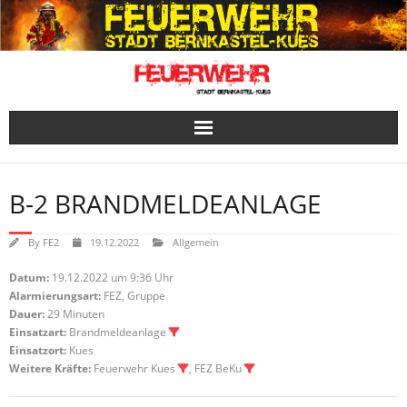
Skip
to
content
B-2 BRANDMELDEANLAGE
By
FE2
19.12.2022
Allgemein
Datum:
19.12.2022 um 9:36 Uhr
Alarmierungsart:
FEZ, Gruppe
Dauer:
29 Minuten
Einsatzart:
Brandmeldeanlage
Einsatzort:
Kues
Weitere Kräfte:
Feuerwehr Kues
, FEZ BeKu