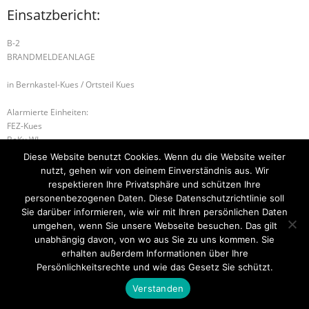
Einsatzbericht:
B-2
BRANDMELDEANLAGE
in Bernkastel-Kues / Ortsteil Kues
Alarmierte Einheiten:
FEZ-Kues
BeKu WL
Kues-Gruppe
Diese Website benutzt Cookies. Wenn du die Website weiter
nutzt, gehen wir von deinem Einverständnis aus. Wir
S-1 SONDERLAGE
S-1 SONDERLAGE
respektieren Ihre Privatsphäre und schützen Ihre
personenbezogenen Daten. Diese Datenschutzrichtlinie soll
Sie darüber informieren, wie wir mit Ihren persönlichen Daten
umgehen, wenn Sie unsere Webseite besuchen. Das gilt
unabhängig davon, von wo aus Sie zu uns kommen. Sie
Startseite
Einsätze
Mitglied werden
Über uns
Bilder
Kontakt
erhalten außerdem Informationen über Ihre
Persönlichkeitsrechte und wie das Gesetz Sie schützt.
Theme by
Think Up Themes Ltd
. Powered by
WordPress
.
Verstanden