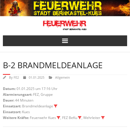
Skip
to
content
B-2 BRANDMELDEANLAGE
By
FE2
01.01.2025
Allgemein
Datum:
01.01.2025 um 17:16 Uhr
Alarmierungsart:
FEZ, Gruppe
Dauer:
44 Minuten
Einsatzart:
Brandmeldeanlage
Einsatzort:
Kues
Weitere Kräfte:
Feuerwehr Kues
, FEZ BeKu
, Wehrleiter