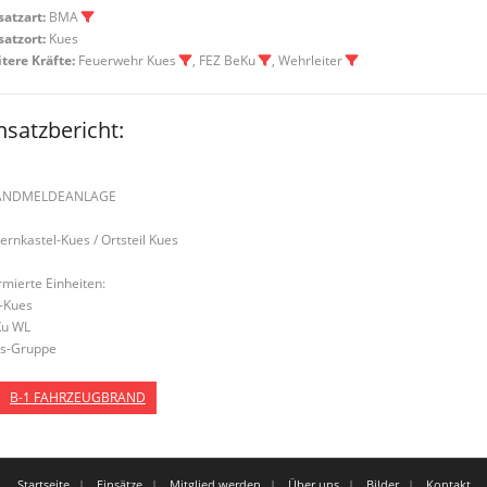
satzart:
BMA
satzort:
Kues
tere Kräfte:
Feuerwehr Kues
, FEZ BeKu
, Wehrleiter
nsatzbericht:
ANDMELDEANLAGE
Bernkastel-Kues / Ortsteil Kues
rmierte Einheiten:
-Kues
u WL
s-Gruppe
B-1 FAHRZEUGBRAND
Startseite
Einsätze
Mitglied werden
Über uns
Bilder
Kontakt