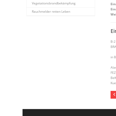
Vegetationsbrandbekämpfung
Ein
Ein
Rauchmelder retten Leben
Wei
Ei
B-2
BR
in 
Ala
FEZ
BeK
Kue