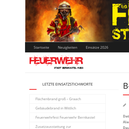
Skip
to
content
Startseite
Neuigkeiten
Einsätze 2026
B
LETZTE EINSATZSTICHWORTE
Flächenbrand groß – Graach
Gebäudebrand in Wittlich
Da
Feuerwehrfest Feuerwehr Bernkastel
Ala
Zusatzausstattung zur
Dau