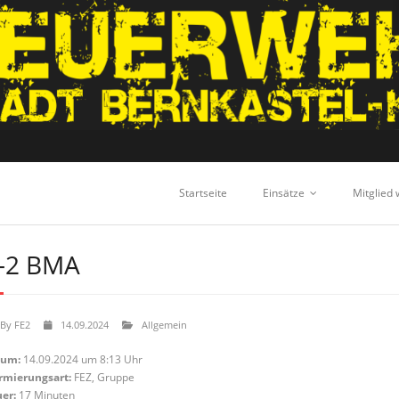
Startseite
Einsätze
Mitglied
-2 BMA
By
FE2
14.09.2024
Allgemein
tum:
14.09.2024 um 8:13 Uhr
rmierungsart:
FEZ, Gruppe
er:
17 Minuten