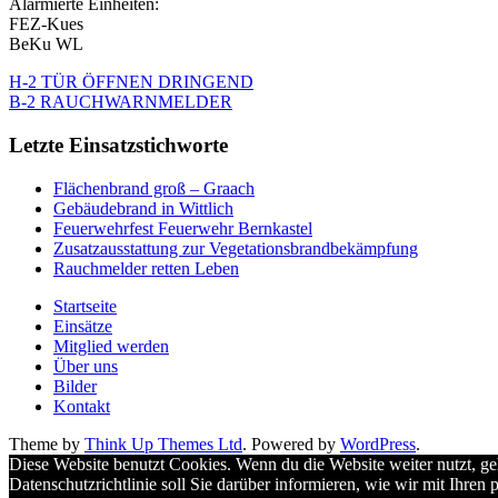
Alarmierte Einheiten:
FEZ-Kues
BeKu WL
H-2 TÜR ÖFFNEN DRINGEND
B-2 RAUCHWARNMELDER
Letzte Einsatzstichworte
Flächenbrand groß – Graach
Gebäudebrand in Wittlich
Feuerwehrfest Feuerwehr Bernkastel
Zusatzausstattung zur Vegetationsbrandbekämpfung
Rauchmelder retten Leben
Startseite
Einsätze
Mitglied werden
Über uns
Bilder
Kontakt
Theme by
Think Up Themes Ltd
. Powered by
WordPress
.
Diese Website benutzt Cookies. Wenn du die Website weiter nutzt, ge
Datenschutzrichtlinie soll Sie darüber informieren, wie wir mit Ihr