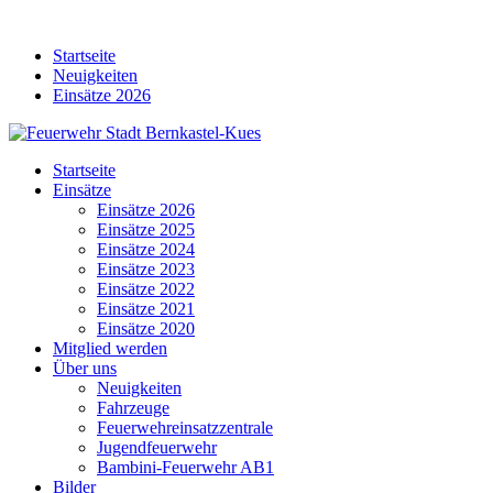
Skip
to
Startseite
content
Neuigkeiten
Einsätze 2026
Startseite
Einsätze
Einsätze 2026
Einsätze 2025
Einsätze 2024
Einsätze 2023
Einsätze 2022
Einsätze 2021
Einsätze 2020
Mitglied werden
Über uns
Neuigkeiten
Fahrzeuge
Feuerwehreinsatzzentrale
Jugendfeuerwehr
Bambini-Feuerwehr AB1
Bilder