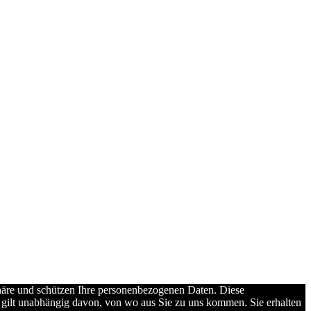
phäre und schützen Ihre personenbezogenen Daten. Diese
s gilt unabhängig davon, von wo aus Sie zu uns kommen. Sie erhalten