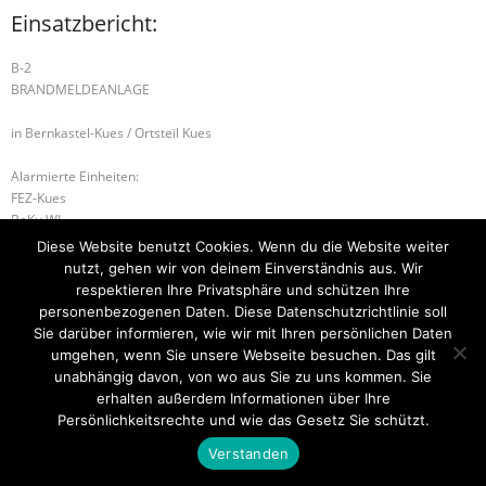
Einsatzbericht:
B-2
BRANDMELDEANLAGE
in Bernkastel-Kues / Ortsteil Kues
Alarmierte Einheiten:
FEZ-Kues
BeKu WL
Diese Website benutzt Cookies. Wenn du die Website weiter
B-1 MÜLLBRAND
H-1 TIERRETTUNG
nutzt, gehen wir von deinem Einverständnis aus. Wir
respektieren Ihre Privatsphäre und schützen Ihre
personenbezogenen Daten. Diese Datenschutzrichtlinie soll
Sie darüber informieren, wie wir mit Ihren persönlichen Daten
umgehen, wenn Sie unsere Webseite besuchen. Das gilt
Startseite
Einsätze
Mitglied werden
Über uns
Bilder
Kontakt
unabhängig davon, von wo aus Sie zu uns kommen. Sie
erhalten außerdem Informationen über Ihre
Theme by
Think Up Themes Ltd
. Powered by
WordPress
.
Persönlichkeitsrechte und wie das Gesetz Sie schützt.
Verstanden