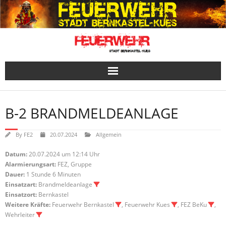
Skip
to
content
B-2 BRANDMELDEANLAGE
By
FE2
20.07.2024
Allgemein
Datum:
20.07.2024 um 12:14 Uhr
Alarmierungsart:
FEZ, Gruppe
Dauer:
1 Stunde 6 Minuten
Einsatzart:
Brandmeldeanlage
Einsatzort:
Bernkastel
Weitere Kräfte:
Feuerwehr Bernkastel
, Feuerwehr Kues
, FEZ BeKu
,
Wehrleiter