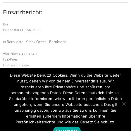
Einsatzbericht:
B-2
BRANDMELDEANLAGE
in Bernkastel-Kues / Ortsteil Bernkastel
Alarmierte Einheiten:
FEZ-Kues
FF-Kues-Gruppe
FF-Bernkastel-Gruppe
Diese Website benutzt Cookies. Wenn du die Website weiter
Führungsstaffel-BeKu
nutzt, gehen wir von deinem Einverständnis aus. Wir
BeKu WL
respektieren Ihre Privatsphäre und schützen Ihre
personenbezogenen Daten. Diese Datenschutzrichtlinie soll
B-2 BRANDMELDEANLAGE
B-2 FLÄCHENBRAND – GROSS
Sie darüber informieren, wie wir mit Ihren persönlichen Daten
umgehen, wenn Sie unsere Webseite besuchen. Das gilt
unabhängig davon, von wo aus Sie zu uns kommen. Sie
erhalten außerdem Informationen über Ihre
Startseite
Einsätze
Mitglied werden
Über uns
Bilder
Persönlichkeitsrechte und wie das Gesetz Sie schützt.
Kontakt
Verstanden