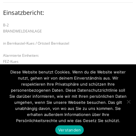
Einsatzbericht:
B-2
BRANDMELDEANLAGE
in Bernkastel-Kues / Ortsteil Bernkastel
Alarmierte Einheiten:
FEZ-Kues
FF-Bernkastel-Gruppe
Diese Website benutzt Cookies. Wenn du die Website weiter
Führungsstaffel-BeKu
nutzt, gehen wir von deinem Einverständnis aus. Wir
BeKu WL
respektieren Ihre Privatsphäre und schützen Ihre
personenbezogenen Daten. Diese Datenschutzrichtlinie soll
B-2 BRANDMELDEANLAGE
B-2 BRANDMELDEANLAGE
Sie darüber informieren, wie wir mit Ihren persönlichen Daten
umgehen, wenn Sie unsere Webseite besuchen. Das gilt
unabhängig davon, von wo aus Sie zu uns kommen. Sie
erhalten außerdem Informationen über Ihre
Startseite
Einsätze
Mitglied werden
Über uns
Bilder
Persönlichkeitsrechte und wie das Gesetz Sie schützt.
Kontakt
Verstanden
Theme by
Think Up Themes Ltd
. Powered by
WordPress
.