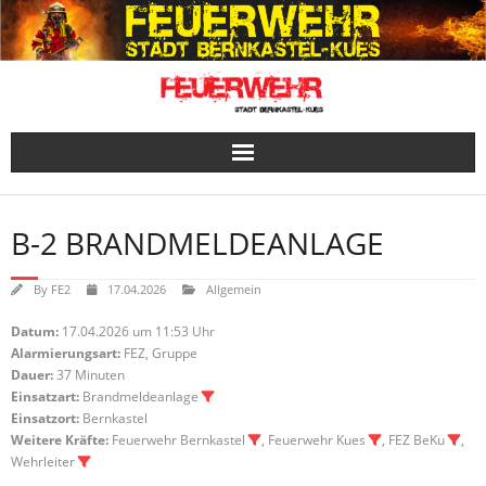
Skip
to
content
B-2 BRANDMELDEANLAGE
By
FE2
17.04.2026
Allgemein
Datum:
17.04.2026 um 11:53 Uhr
Alarmierungsart:
FEZ, Gruppe
Dauer:
37 Minuten
Einsatzart:
Brandmeldeanlage
Einsatzort:
Bernkastel
Weitere Kräfte:
Feuerwehr Bernkastel
, Feuerwehr Kues
, FEZ BeKu
,
Wehrleiter