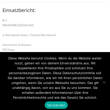
Einsatzbericht:
B-2
BRANDMELDEANLAGE
in Bernkastel-Kues / Ortsteil Bernkastel
Alarmierte Einheiten:
FEZ-Kues
FF-Bernkastel-Gruppe
Diese Website benutzt Cookies. Wenn du die Website weiter
Führungsstaffel-BeKu
nutzt, gehen wir von deinem Einverständnis aus. Wir
BeKu WL
respektieren Ihre Privatsphäre und schützen Ihre
personenbezogenen Daten. Diese Datenschutzrichtlinie soll
H-2 UNTERSTÜTZUNG RETTUNGSDIENST
H-1 TIERRETTUNG
Sie darüber informieren, wie wir mit Ihren persönlichen Daten
umgehen, wenn Sie unsere Webseite besuchen. Das gilt
unabhängig davon, von wo aus Sie zu uns kommen. Sie
erhalten außerdem Informationen über Ihre
Startseite
Einsätze
Mitglied werden
Über uns
Bilder
Persönlichkeitsrechte und wie das Gesetz Sie schützt.
Kontakt
Verstanden
Theme by
Think Up Themes Ltd
. Powered by
WordPress
.