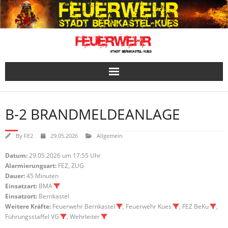
Skip
to
content
B-2 BRANDMELDEANLAGE
By
FE2
29.05.2026
Allgemein
Datum:
29.05.2026 um 17:55 Uhr
Alarmierungsart:
FEZ, ZUG
Dauer:
45 Minuten
Einsatzart:
BMA
Einsatzort:
Bernkastel
Weitere Kräfte:
Feuerwehr Bernkastel
, Feuerwehr Kues
, FEZ BeKu
,
Führungsstaffel VG
, Wehrleiter