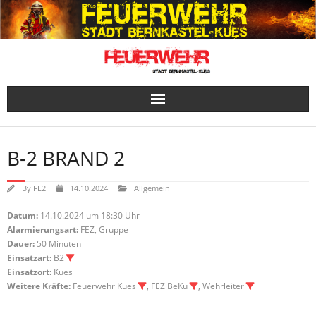
Skip
to
content
B-2 BRAND 2
By
FE2
14.10.2024
Allgemein
Datum:
14.10.2024 um 18:30 Uhr
Alarmierungsart:
FEZ, Gruppe
Dauer:
50 Minuten
Einsatzart:
B2
Einsatzort:
Kues
Weitere Kräfte:
Feuerwehr Kues
, FEZ BeKu
, Wehrleiter