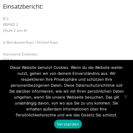
Einsatzbericht:
B-2
BRAND 2
(Stufe 2 von 4)
in Bernkastel-Kues / Ortsteil Kues
Alarmierte Einheiten:
FEZ-Kues
BeKu WL
Diese Website benutzt Cookies. Wenn du die Website weiter
Kues-Gruppe
nutzt, gehen wir von deinem Einverständnis aus. Wir
respektieren Ihre Privatsphäre und schützen Ihre
H-2 VERKERHSUNFALL
H-2 VERKERHSUNFALL
personenbezogenen Daten. Diese Datenschutzrichtlinie soll
Sie darüber informieren, wie wir mit Ihren persönlichen Daten
umgehen, wenn Sie unsere Webseite besuchen. Das gilt
unabhängig davon, von wo aus Sie zu uns kommen. Sie
erhalten außerdem Informationen über Ihre
Startseite
Einsätze
Mitglied werden
Über uns
Bilder
Kontakt
Persönlichkeitsrechte und wie das Gesetz Sie schützt.
Theme by
Think Up Themes Ltd
. Powered by
WordPress
.
Verstanden