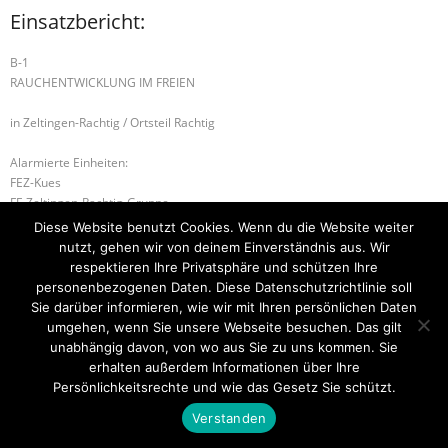
Einsatzbericht:
B-1
RAUCHENTWICKLUNG IM FREIEN
in Zeltingen-Rachtig / Ortsteil Rachtig
Alarmierte Einheiten:
FEZ-Kues
FF-Zeltingen-Rachtig-Gruppe
BeKu WL
Diese Website benutzt Cookies. Wenn du die Website weiter
nutzt, gehen wir von deinem Einverständnis aus. Wir
B-2 BRANDMELDEANLAGE
H-1 ABSICHERUNG
respektieren Ihre Privatsphäre und schützen Ihre
personenbezogenen Daten. Diese Datenschutzrichtlinie soll
Sie darüber informieren, wie wir mit Ihren persönlichen Daten
umgehen, wenn Sie unsere Webseite besuchen. Das gilt
unabhängig davon, von wo aus Sie zu uns kommen. Sie
Startseite
Einsätze
Mitglied werden
Über uns
Bilder
Kontakt
erhalten außerdem Informationen über Ihre
Persönlichkeitsrechte und wie das Gesetz Sie schützt.
Theme by
Think Up Themes Ltd
. Powered by
WordPress
.
Verstanden