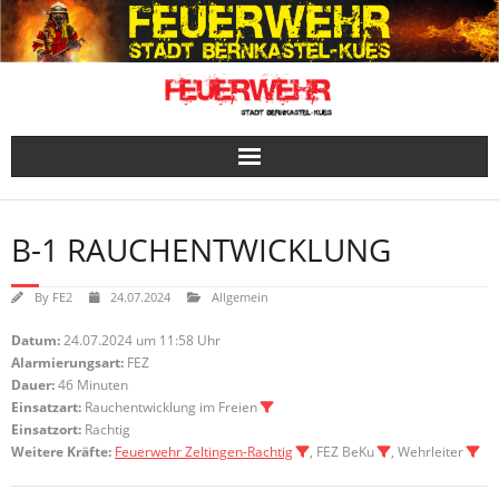
Skip
to
content
B-1 RAUCHENTWICKLUNG
By
FE2
24.07.2024
Allgemein
Datum:
24.07.2024 um 11:58 Uhr
Alarmierungsart:
FEZ
Dauer:
46 Minuten
Einsatzart:
Rauchentwicklung im Freien
Einsatzort:
Rachtig
Weitere Kräfte:
Feuerwehr Zeltingen-Rachtig
, FEZ BeKu
, Wehrleiter