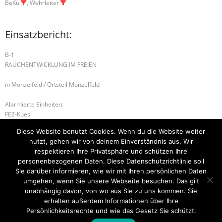
BeKu
, Wehrleiter
Einsatzbericht:
B-1
RAUCHENTWICKLUNG IM FREIEN
in Monzelfeld / Ortsteil Monzelfeld
Alarmierte Einheiten:
FEZ-Kues
FF-Longkamp-Gruppe
Diese Website benutzt Cookies. Wenn du die Website weiter
FF-Monzelfeld
nutzt, gehen wir von deinem Einverständnis aus. Wir
BeKu WL
respektieren Ihre Privatsphäre und schützen Ihre
personenbezogenen Daten. Diese Datenschutzrichtlinie soll
B-2 RAUCHWARNMELDER
H-1TIERRETTUNG
Sie darüber informieren, wie wir mit Ihren persönlichen Daten
umgehen, wenn Sie unsere Webseite besuchen. Das gilt
unabhängig davon, von wo aus Sie zu uns kommen. Sie
erhalten außerdem Informationen über Ihre
Startseite
Einsätze
Mitglied werden
Über uns
Bilder
Persönlichkeitsrechte und wie das Gesetz Sie schützt.
Kontakt