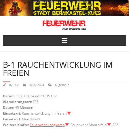
Skip
to
content
B-1 RAUCHENTWICKLUNG IM
FREIEN
By
FE2
30.07.2024
Allgemein
Datum:
30.07.2024 um 10:35 Uhr
Alarmierungsart:
FEZ
Dauer:
45 Minuten
Einsatzart:
Rauchentwicklung im Freien
Einsatzort:
Monzelfeld
Weitere Kräfte:
Feuerwehr Longkamp
, Feuerwehr Monzelfeld
, FEZ