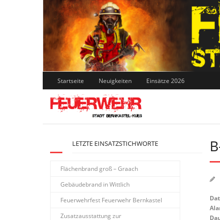
Skip
to
content
Startseite
Neuigkeiten
Einsätze 2026
B
LETZTE EINSATZSTICHWORTE
Flächenbrand groß – Graach
Gebäudebrand in Wittlich
Da
Feuerwehrfest Feuerwehr Bernkastel
Ala
Zusatzausstattung zur
Dau