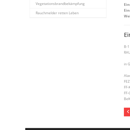
Vegetationsbrandbekämpfung
Ein
Ein
Rauchmelder retten Leben
Wei
Ei
B-1
RA
in 
Ala
FEZ
FF-
FF-
BeK