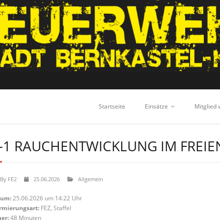
Startseite
Einsätze
Mitglied
-1 RAUCHENTWICKLUNG IM FREIE
By
FE2
25.06.2026
Allgemein
tum:
25.06.2026 um 14:22 Uhr
rmierungsart:
FEZ, Staffel
er:
48 Minuten