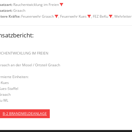
satzart:
Rauchentwicklung im Freien
satzort:
Graach
tere Kräfte:
Feueerwehr Graach
, Feuerwehr Kues
, FEZ BeKu
, Wehrleite
nsatzbericht:
UCHENTWICKLUNG IM FREIEN
Graach an der Mosel / Ortsteil Graach
rmierte Einheiten:
-Kues
Kues-Staffel
Graach
u WL
B-2 BRANDMELDEANLAGE