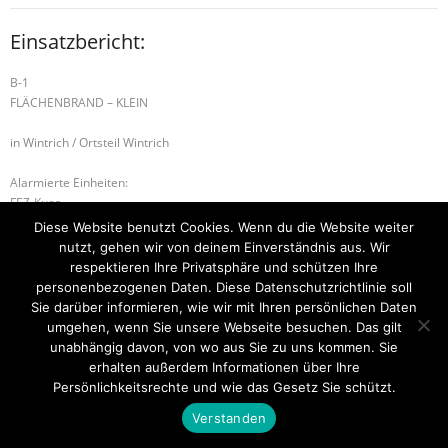
Einsatzbericht:
B-1
FLÄCHENBRAND – KLEIN
in Wintrich / Ortsteil Wintrich
Alarmierte Einheiten:
FEZ-Kues
BeKu WL
Diese Website benutzt Cookies. Wenn du die Website weiter
nutzt, gehen wir von deinem Einverständnis aus. Wir
B-2 BRANDMELDEANLAGE
H-1 ABSICHERUNG
respektieren Ihre Privatsphäre und schützen Ihre
personenbezogenen Daten. Diese Datenschutzrichtlinie soll
Sie darüber informieren, wie wir mit Ihren persönlichen Daten
umgehen, wenn Sie unsere Webseite besuchen. Das gilt
unabhängig davon, von wo aus Sie zu uns kommen. Sie
Startseite
Einsätze
Mitglied werden
Über uns
Bilder
Kontakt
erhalten außerdem Informationen über Ihre
Persönlichkeitsrechte und wie das Gesetz Sie schützt.
Theme by
Think Up Themes Ltd
. Powered by
WordPress
.
Verstanden