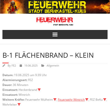
Skip
to
content
B-1 FLÄCHENBRAND – KLEIN
By
FE2
19.06.2025
Allgemein
Datum:
19.06.2025 um 9:39 Uhr
Alarmierungsart:
FEZ
Dauer:
36 Minuten
Einsatzart:
Heckenbrand
Einsatzort:
Wintrich
Weitere Kräfte:
Feuerwehr Mülheim
,
Feuerwehr Wintrich
, FEZ BeKu
,
Wehrleiter