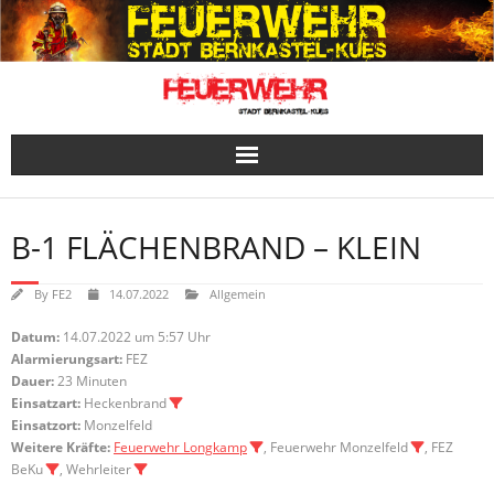
Skip
to
content
B-1 FLÄCHENBRAND – KLEIN
By
FE2
14.07.2022
Allgemein
Datum:
14.07.2022 um 5:57 Uhr
Alarmierungsart:
FEZ
Dauer:
23 Minuten
Einsatzart:
Heckenbrand
Einsatzort:
Monzelfeld
Weitere Kräfte:
Feuerwehr Longkamp
, Feuerwehr Monzelfeld
, FEZ
BeKu
, Wehrleiter