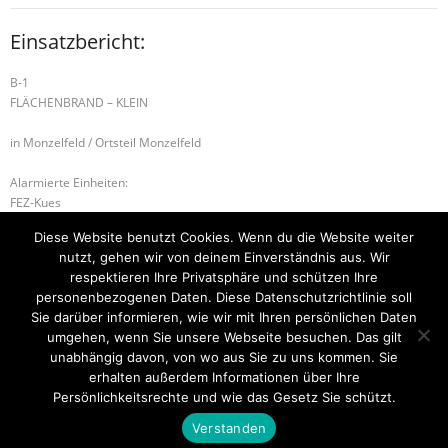
Einsatzbericht:
B-1
FLÄCHENBRAND – KLEIN
in Monzelfeld / Ortsteil Monzelfeld
Alarmierte Einheiten:
FEZ-Kues
FF-Longkamp-Gruppe
Diese Website benutzt Cookies. Wenn du die Website weiter
FF-Monzelfeld
nutzt, gehen wir von deinem Einverständnis aus. Wir
WL-Bernkastel-Kues
respektieren Ihre Privatsphäre und schützen Ihre
personenbezogenen Daten. Diese Datenschutzrichtlinie soll
B-2 BRANDMELDEANLAGE
H-1 ABSICHERUNG
Sie darüber informieren, wie wir mit Ihren persönlichen Daten
umgehen, wenn Sie unsere Webseite besuchen. Das gilt
unabhängig davon, von wo aus Sie zu uns kommen. Sie
erhalten außerdem Informationen über Ihre
Startseite
Einsätze
Mitglied werden
Über uns
Bilder
Persönlichkeitsrechte und wie das Gesetz Sie schützt.
Kontakt
Verstanden
Theme by
Think Up Themes Ltd
. Powered by
WordPress
.