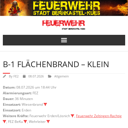
Skip
to
content
B-1 FLÄCHENBRAND – KLEIN
By
FE2
08.07.2026
Allgemein
Datum:
08.07.2026 um 18:44 Uhr
Alarmierungsart:
FEZ
Dauer:
36 Minuten
Einsatzart:
Wiesenbrand
Einsatzort:
Erden
Weitere Kräfte:
Feuerwehr Erden/Lösnich
,
Feuerwehr Zeltingen-Rachtig
, FEZ BeKu
, Wehrleiter