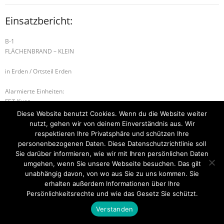
Einsatzbericht:
B-1
FLÄCHENBRAND – KLEIN
in Erden / Ortsteil Erden
Alarmierte Einheiten:
FEZ-Kues
BeKu WL
Diese Website benutzt Cookies. Wenn du die Website weiter
nutzt, gehen wir von deinem Einverständnis aus. Wir
B-1 RAUCHENTWICKLUNG IM FREIEN
respektieren Ihre Privatsphäre und schützen Ihre
personenbezogenen Daten. Diese Datenschutzrichtlinie soll
B-1 FLÄCHENBRAND – KLEIN
Sie darüber informieren, wie wir mit Ihren persönlichen Daten
umgehen, wenn Sie unsere Webseite besuchen. Das gilt
unabhängig davon, von wo aus Sie zu uns kommen. Sie
erhalten außerdem Informationen über Ihre
Startseite
Einsätze
Mitglied werden
Über uns
Bilder
Persönlichkeitsrechte und wie das Gesetz Sie schützt.
Kontakt
Verstanden
Theme by
Think Up Themes Ltd
. Powered by
WordPress
.