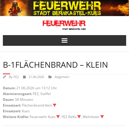
Skip
to
content
B-1FLÄCHENBRAND – KLEIN
By
FE2
21.06.2026
Allgemein
Datum:
21.06.2026 um 13:12 Uhr
Alarmierungsart:
FEZ, Staffel
Dauer:
58 Minuten
Einsatzart:
Flächenbrand klein
Einsatzort:
Kues
Weitere Kräfte:
Feuerwehr Kues
, FEZ BeKu
, Wehrleiter