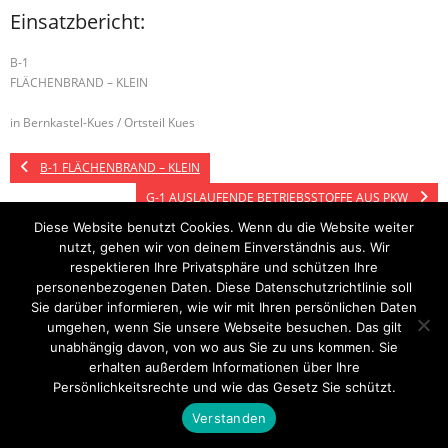
Einsatzbericht:
B-1
FLÄCHENBRAND – KLEIN
in Bernkastel-Kues / Ortsteil Kues
B-1 FLÄCHENBRAND – KLEIN
G-1 AUSLAUFENDE BETRIEBSSTOFFE AUS PKW
Diese Website benutzt Cookies. Wenn du die Website weiter
nutzt, gehen wir von deinem Einverständnis aus. Wir
respektieren Ihre Privatsphäre und schützen Ihre
Startseite
Einsätze
Mitglied werden
Über uns
Bilder
personenbezogenen Daten. Diese Datenschutzrichtlinie soll
Kontakt
Sie darüber informieren, wie wir mit Ihren persönlichen Daten
Theme by
Think Up Themes Ltd
. Powered by
WordPress
.
umgehen, wenn Sie unsere Webseite besuchen. Das gilt
unabhängig davon, von wo aus Sie zu uns kommen. Sie
erhalten außerdem Informationen über Ihre
Persönlichkeitsrechte und wie das Gesetz Sie schützt.
Verstanden