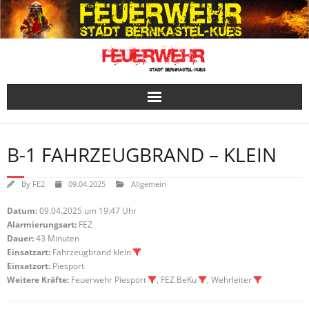
Skip
to
content
B-1 FAHRZEUGBRAND – KLEIN
By
FE2
09.04.2025
Allgemein
Datum:
09.04.2025 um 19:47 Uhr
Alarmierungsart:
FEZ
Dauer:
43 Minuten
Einsatzart:
Fahrzeugbrand klein
Einsatzort:
Piesport
Weitere Kräfte:
Feuerwehr Piesport
, FEZ BeKu
, Wehrleiter