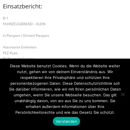
Einsatzbericht:
B-1
FAHRZEUGBRAND – KLEIN
in Piesport / Ortsteil Piesport
Alarmierte Einheiten:
FEZ-Kues
FF-Piesport-Gruppe
BeKu WL
Diese Website benutzt Cookies. Wenn du die Website weiter
nutzt, gehen wir von deinem Einverständnis aus. Wir
B-1 FLÄCHENBRAND – KLEIN
S-1 SONDERLAGE
respektieren Ihre Privatsphäre und schützen Ihre
personenbezogenen Daten. Diese Datenschutzrichtlinie soll
Sie darüber informieren, wie wir mit Ihren persönlichen Daten
umgehen, wenn Sie unsere Webseite besuchen. Das gilt
unabhängig davon, von wo aus Sie zu uns kommen. Sie
Startseite
Einsätze
Mitglied werden
Über uns
Bilder
Kontakt
erhalten außerdem Informationen über Ihre
Persönlichkeitsrechte und wie das Gesetz Sie schützt.
Theme by
Think Up Themes Ltd
. Powered by
WordPress
.
Verstanden