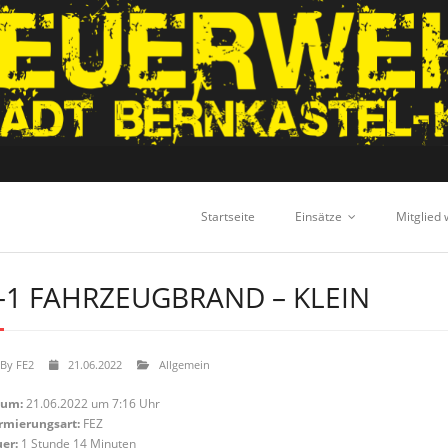
Startseite
Einsätze
Mitglied
-1 FAHRZEUGBRAND – KLEIN
By
FE2
21.06.2022
Allgemein
tum:
21.06.2022 um 7:16 Uhr
rmierungsart:
FEZ
er:
1 Stunde 14 Minuten