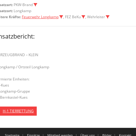
satzart:
PKW-Brand
satzort:
Longkamp
tere Kräfte:
Feuerwehr Longkamp
, FEZ BeKu
, Wehrleiter
nsatzbericht:
RZEUGBRAND – KLEIN
Longkamp / Ortsteil Longkamp
rmierte Einheiten:
-Kues
Longkamp-Gruppe
Bernkastel-Kues
H-1 TIERRETTUNG
Startseite
Einsätze
Mitglied werden
Über uns
Bilder
Kontakt