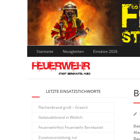
Skip
to
content
Startseite
Neuigkeiten
Einsätze 2026
B
LETZTE EINSATZSTICHWORTE
Flächenbrand groß – Graach
Gebäudebrand in Wittlich
Da
Feuerwehrfest Feuerwehr Bernkastel
Ala
Zusatzausstattung zur
Dau