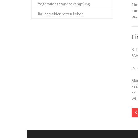
Vegetationsbrandbekämpfung
Ein
Ein
Rauchmelder retten Leben
Wei
Ei
B-1
FAH
in 
Ala
FEZ
FF-
WL-