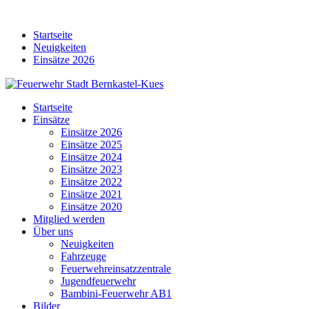
Skip
to
Startseite
content
Neuigkeiten
Einsätze 2026
Startseite
Einsätze
Einsätze 2026
Einsätze 2025
Einsätze 2024
Einsätze 2023
Einsätze 2022
Einsätze 2021
Einsätze 2020
Mitglied werden
Über uns
Neuigkeiten
Fahrzeuge
Feuerwehreinsatzzentrale
Jugendfeuerwehr
Bambini-Feuerwehr AB1
Bilder