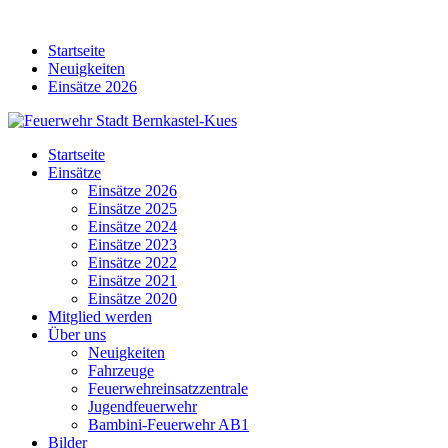
Skip
to
Startseite
content
Neuigkeiten
Einsätze 2026
Startseite
Einsätze
Einsätze 2026
Einsätze 2025
Einsätze 2024
Einsätze 2023
Einsätze 2022
Einsätze 2021
Einsätze 2020
Mitglied werden
Über uns
Neuigkeiten
Fahrzeuge
Feuerwehreinsatzzentrale
Jugendfeuerwehr
Bambini-Feuerwehr AB1
Bilder