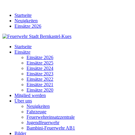
Skip
to
Startseite
content
Neuigkeiten
Einsätze 2026
Startseite
Einsätze
Einsätze 2026
Einsätze 2025
Einsätze 2024
Einsätze 2023
Einsätze 2022
Einsätze 2021
Einsätze 2020
Mitglied werden
Über uns
Neuigkeiten
Fahrzeuge
Feuerwehreinsatzzentrale
Jugendfeuerwehr
Bambini-Feuerwehr AB1
Bilder