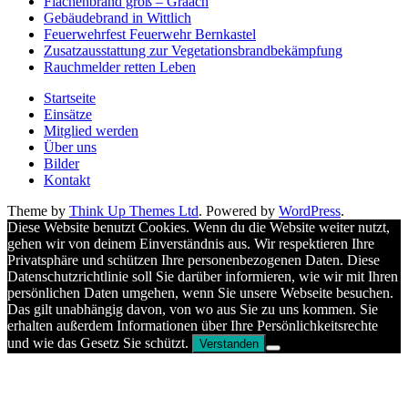
Flächenbrand groß – Graach
Gebäudebrand in Wittlich
Feuerwehrfest Feuerwehr Bernkastel
Zusatzausstattung zur Vegetationsbrandbekämpfung
Rauchmelder retten Leben
Startseite
Einsätze
Mitglied werden
Über uns
Bilder
Kontakt
Theme by
Think Up Themes Ltd
. Powered by
WordPress
.
Diese Website benutzt Cookies. Wenn du die Website weiter nutzt,
gehen wir von deinem Einverständnis aus. Wir respektieren Ihre
Privatsphäre und schützen Ihre personenbezogenen Daten. Diese
Datenschutzrichtlinie soll Sie darüber informieren, wie wir mit Ihren
persönlichen Daten umgehen, wenn Sie unsere Webseite besuchen.
Das gilt unabhängig davon, von wo aus Sie zu uns kommen. Sie
erhalten außerdem Informationen über Ihre Persönlichkeitsrechte
und wie das Gesetz Sie schützt.
Verstanden