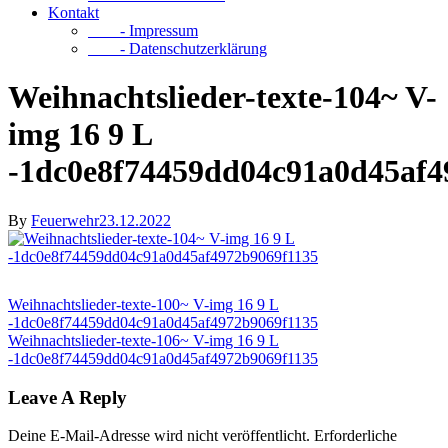
Kontakt
- Impressum
- Datenschutzerklärung
Weihnachtslieder-texte-104~ V-
img 16 9 L
-1dc0e8f74459dd04c91a0d45af4
By
Feuerwehr
23.12.2022
Weihnachtslieder-texte-100~ V-img 16 9 L
-1dc0e8f74459dd04c91a0d45af4972b9069f1135
Weihnachtslieder-texte-106~ V-img 16 9 L
-1dc0e8f74459dd04c91a0d45af4972b9069f1135
Leave A Reply
Deine E-Mail-Adresse wird nicht veröffentlicht.
Erforderliche