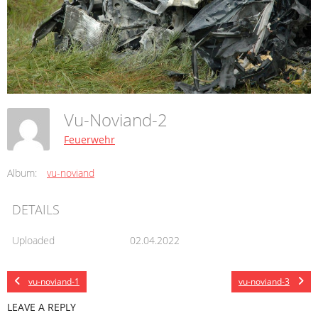
Vu-Noviand-2
Feuerwehr
Album:
vu-noviand
DETAILS
Uploaded
02.04.2022
vu-noviand-1
vu-noviand-3
LEAVE A REPLY