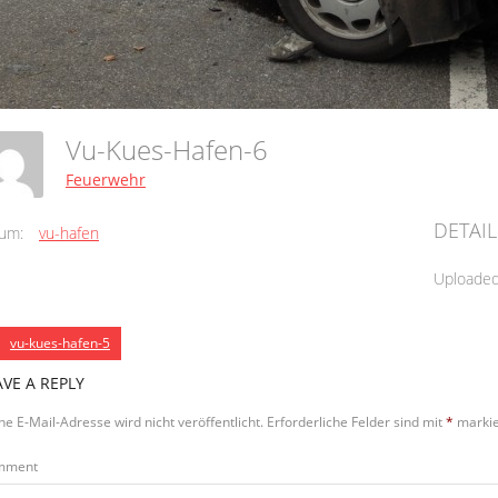
Vu-Kues-Hafen-6
Feuerwehr
DETAIL
um:
vu-hafen
Uploade
vu-kues-hafen-5
AVE A REPLY
ne E-Mail-Adresse wird nicht veröffentlicht.
Erforderliche Felder sind mit
*
markie
mment