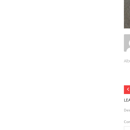
Alb
LE
Dei
Co