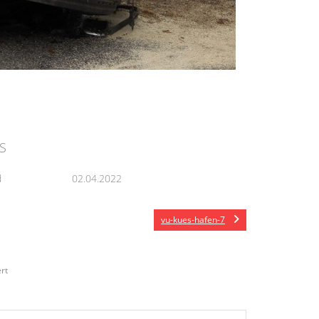
S
d
02.04.2022
vu-kues-hafen-7
rt