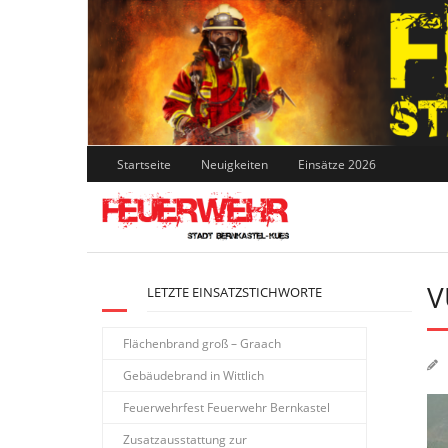
Skip
to
content
Startseite
Neuigkeiten
Einsätze 2026
V
LETZTE EINSATZSTICHWORTE
Flächenbrand groß – Graach
Gebäudebrand in Wittlich
Feuerwehrfest Feuerwehr Bernkastel
Zusatzausstattung zur