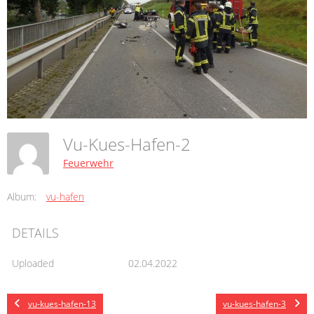
Vu-Kues-Hafen-2
Feuerwehr
Album:
vu-hafen
DETAILS
Uploaded
02.04.2022
vu-kues-hafen-13
vu-kues-hafen-3