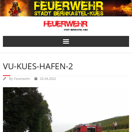
Skip
to
content
VU-KUES-HAFEN-2
By
Feuerwehr
02.04.2022