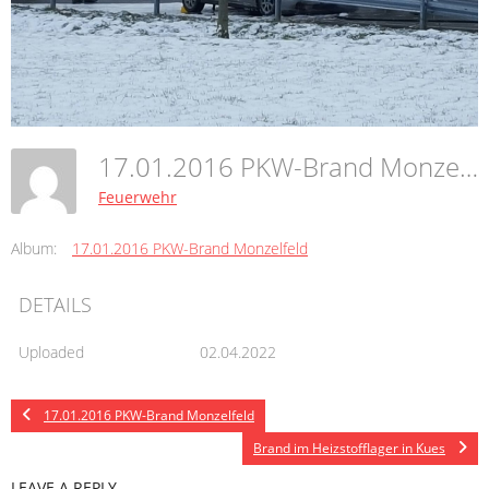
17.01.2016 PKW-Brand Monzelfeld
Feuerwehr
Album:
17.01.2016 PKW-Brand Monzelfeld
DETAILS
Uploaded
02.04.2022
17.01.2016 PKW-Brand Monzelfeld
Brand im Heizstofflager in Kues
LEAVE A REPLY