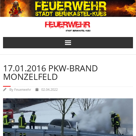
Skip
to
content
17.01.2016 PKW-BRAND
MONZELFELD
By
Feuerwehr
02.04.2022