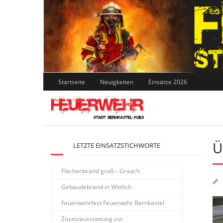
Skip
to
content
Startseite
Neuigkeiten
Einsätze 2026
Ü
LETZTE EINSATZSTICHWORTE
Flächenbrand groß – Graach
Gebäudebrand in Wittlich
Feuerwehrfest Feuerwehr Bernkastel
Zusatzausstattung zur