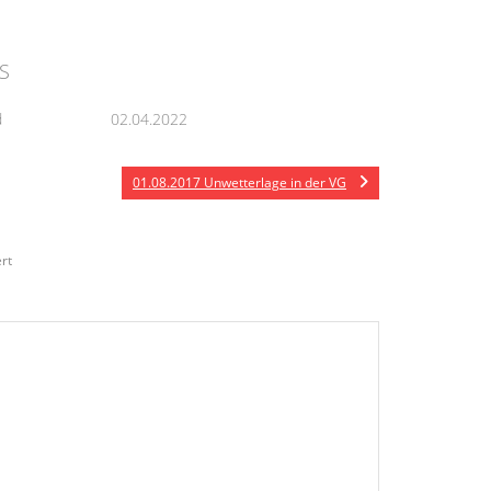
S
d
02.04.2022
01.08.2017 Unwetterlage in der VG
rt