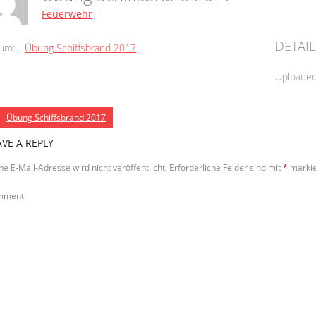
Feuerwehr
DETAIL
um:
Übung Schiffsbrand 2017
Uploade
Übung Schiffsbrand 2017
AVE A REPLY
ne E-Mail-Adresse wird nicht veröffentlicht.
Erforderliche Felder sind mit
*
markie
mment