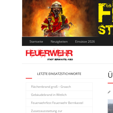
Skip
to
content
Startseite
Neuigkeiten
Einsätze 2026
Ü
LETZTE EINSATZSTICHWORTE
Flächenbrand groß – Graach
Gebäudebrand in Wittlich
Feuerwehrfest Feuerwehr Bernkastel
Zusatzausstattung zur