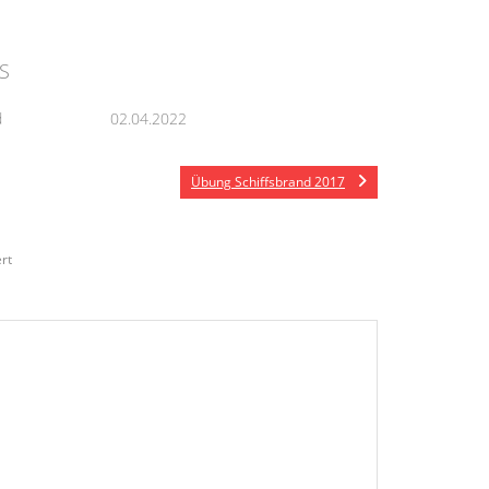
S
d
02.04.2022
Übung Schiffsbrand 2017
rt