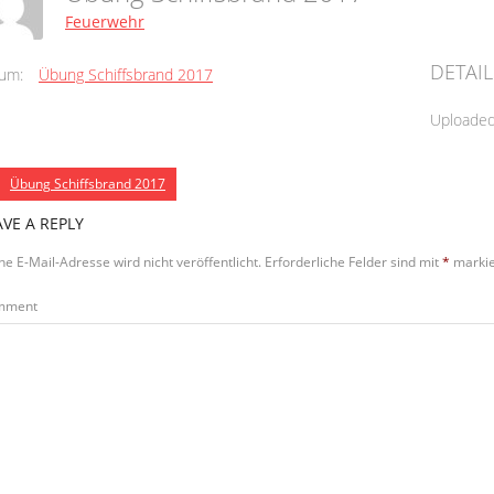
Feuerwehr
DETAIL
um:
Übung Schiffsbrand 2017
Uploade
Übung Schiffsbrand 2017
AVE A REPLY
ne E-Mail-Adresse wird nicht veröffentlicht.
Erforderliche Felder sind mit
*
markie
mment