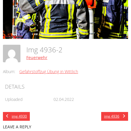
Img 4936-2
Feuerwehr
Album:
Gefahrstoffzug Übung in Wittlich
DETAILS
Uploaded
02.04.2022
img 4930
img 4936
LEAVE A REPLY