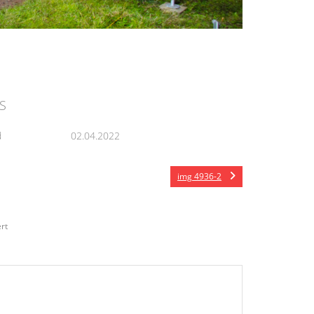
S
d
02.04.2022
img 4936-2
rt