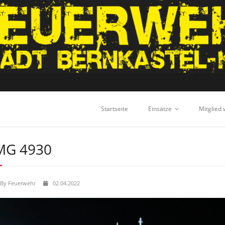
Startseite
Einsätze
Mitglied
MG 4930
By
Feuerwehr
02.04.2022