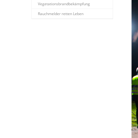
Vegetationsbrandbekämpfung
Rauchmelder retten Leben