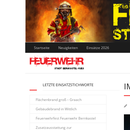
Skip
to
content
Startseite
Neuigkeiten
Einsätze 2026
I
LETZTE EINSATZSTICHWORTE
Flächenbrand groß – Graach
Gebäudebrand in Wittlich
Feuerwehrfest Feuerwehr Bernkastel
Zusatzausstattung zur