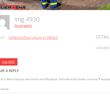
Img 4930
Feuerwehr
DETAIL
um:
Gefahrstoffzug Übung in Wittlich
Uploade
img 4925
AVE A REPLY
ne E-Mail-Adresse wird nicht veröffentlicht.
Erforderliche Felder sind mit
*
markie
mment