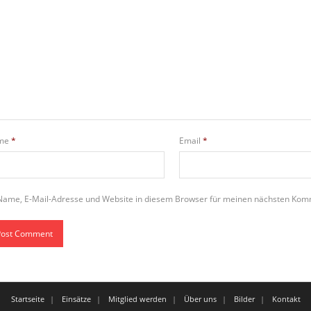
me
*
Email
*
Name, E-Mail-Adresse und Website in diesem Browser für meinen nächsten Kom
Startseite
Einsätze
Mitglied werden
Über uns
Bilder
Kontakt