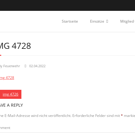
Startseite
Einsätze
Mitglied
MG 4728
By
Feuerwehr
02.04.2022
img 4726
AVE A REPLY
ne E-Mail-Adresse wird nicht veröffentlicht.
Erforderliche Felder sind mit
*
markie
mment