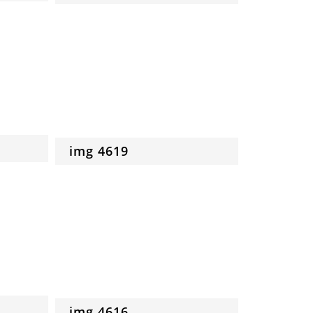
img 4619
img 4616