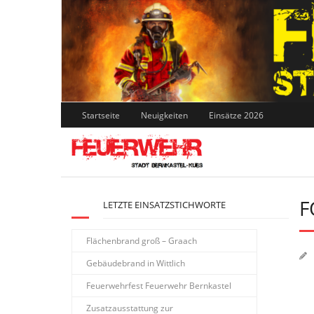
Skip
to
content
Startseite
Neuigkeiten
Einsätze 2026
F
LETZTE EINSATZSTICHWORTE
Flächenbrand groß – Graach
Gebäudebrand in Wittlich
Feuerwehrfest Feuerwehr Bernkastel
Zusatzausstattung zur