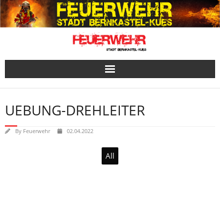
Skip
to
content
UEBUNG-DREHLEITER
By
Feuerwehr
02.04.2022
All