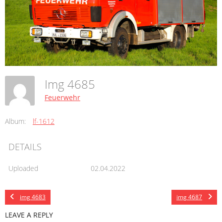
Img 4685
Feuerwehr
Album:
lf-1612
DETAILS
Uploaded
02.04.2022
img 4683
img 4687
LEAVE A REPLY