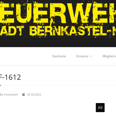
Startseite
Einsätze
Mitglied
F-1612
By
Feuerwehr
02.04.2022
All