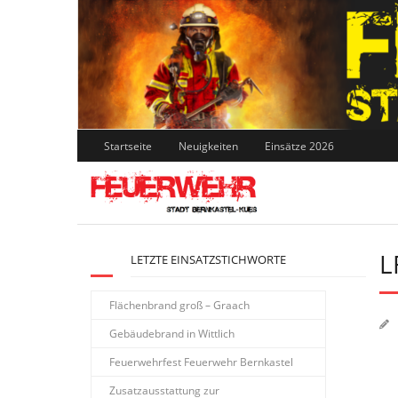
Skip
to
content
Startseite
Neuigkeiten
Einsätze 2026
L
LETZTE EINSATZSTICHWORTE
Flächenbrand groß – Graach
Gebäudebrand in Wittlich
Feuerwehrfest Feuerwehr Bernkastel
Zusatzausstattung zur