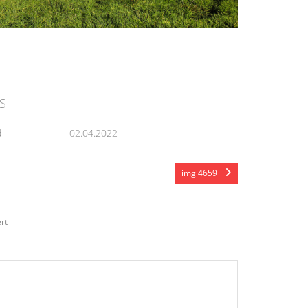
S
d
02.04.2022
img 4659
rt