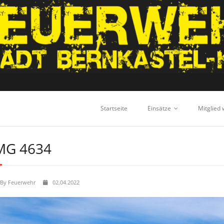
Startseite
Einsätze
Mitglied
MG 4634
By
Feuerwehr
02.04.2022