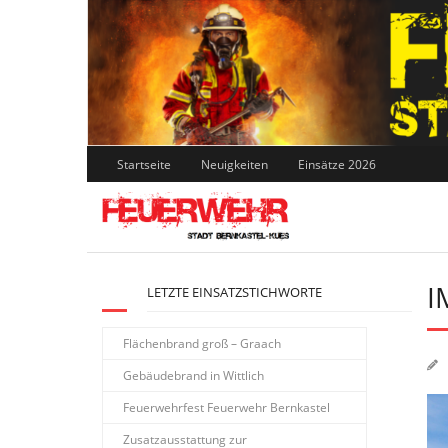
Skip
to
content
Startseite
Neuigkeiten
Einsätze 2026
I
LETZTE EINSATZSTICHWORTE
Flächenbrand groß – Graach
Gebäudebrand in Wittlich
Feuerwehrfest Feuerwehr Bernkastel
Zusatzausstattung zur