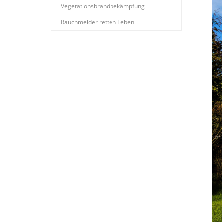
Vegetationsbrandbekämpfung
Rauchmelder retten Leben