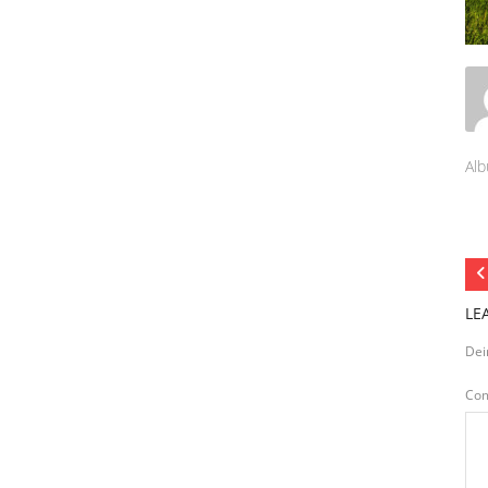
Alb
LE
Dei
Co