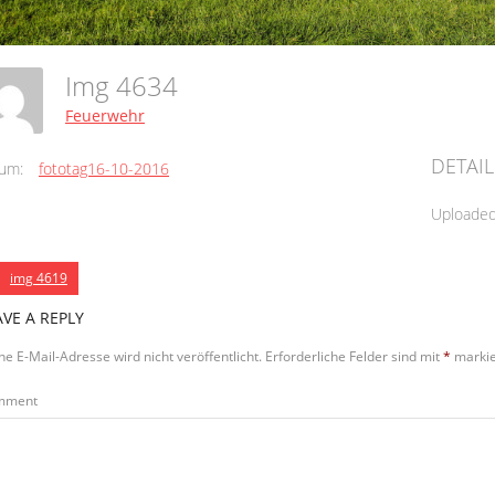
Img 4634
Feuerwehr
DETAIL
um:
fototag16-10-2016
Uploade
img 4619
AVE A REPLY
ne E-Mail-Adresse wird nicht veröffentlicht.
Erforderliche Felder sind mit
*
markie
mment