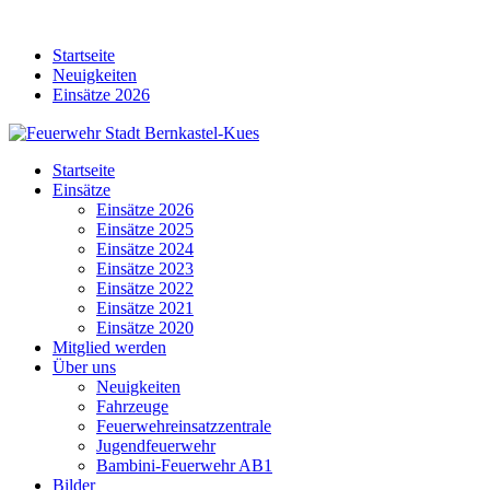
Skip
to
Startseite
content
Neuigkeiten
Einsätze 2026
Startseite
Einsätze
Einsätze 2026
Einsätze 2025
Einsätze 2024
Einsätze 2023
Einsätze 2022
Einsätze 2021
Einsätze 2020
Mitglied werden
Über uns
Neuigkeiten
Fahrzeuge
Feuerwehreinsatzzentrale
Jugendfeuerwehr
Bambini-Feuerwehr AB1
Bilder