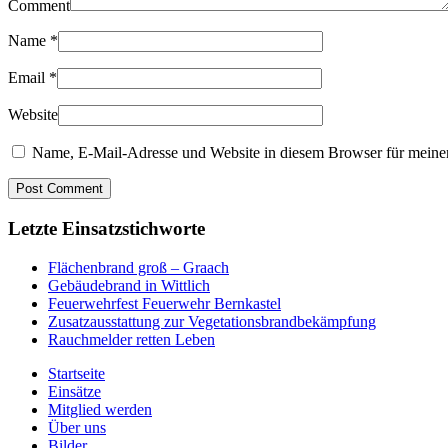
Comment
Name
*
Email
*
Website
Name, E-Mail-Adresse und Website in diesem Browser für meine
Letzte Einsatzstichworte
Flächenbrand groß – Graach
Gebäudebrand in Wittlich
Feuerwehrfest Feuerwehr Bernkastel
Zusatzausstattung zur Vegetationsbrandbekämpfung
Rauchmelder retten Leben
Startseite
Einsätze
Mitglied werden
Über uns
Bilder