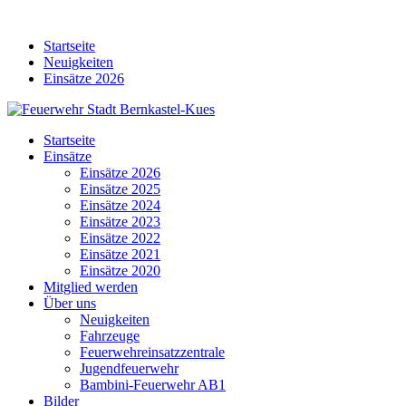
Skip
to
Startseite
content
Neuigkeiten
Einsätze 2026
Startseite
Einsätze
Einsätze 2026
Einsätze 2025
Einsätze 2024
Einsätze 2023
Einsätze 2022
Einsätze 2021
Einsätze 2020
Mitglied werden
Über uns
Neuigkeiten
Fahrzeuge
Feuerwehreinsatzzentrale
Jugendfeuerwehr
Bambini-Feuerwehr AB1
Bilder