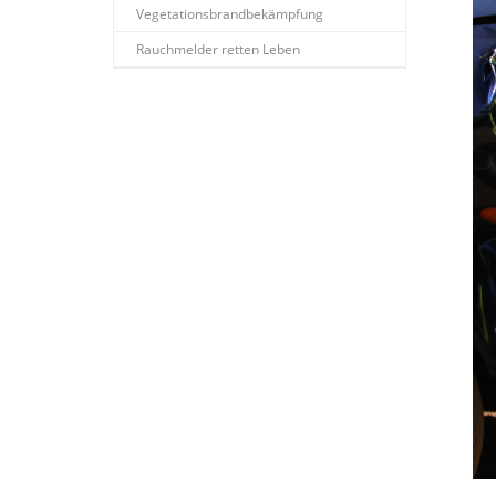
Vegetationsbrandbekämpfung
Rauchmelder retten Leben