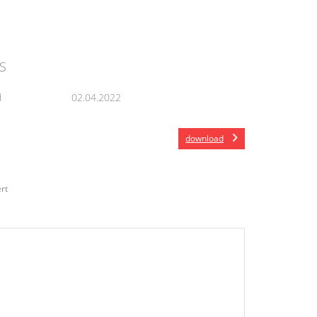
S
d
02.04.2022
download
rt