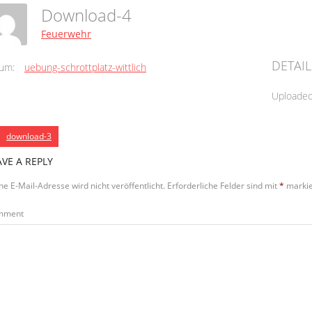
Download-4
Feuerwehr
DETAIL
um:
uebung-schrottplatz-wittlich
Uploade
download-3
AVE A REPLY
ne E-Mail-Adresse wird nicht veröffentlicht.
Erforderliche Felder sind mit
*
markie
mment