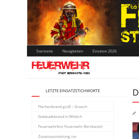
Skip
to
content
Startseite
Neuigkeiten
Einsätze 2026
D
LETZTE EINSATZSTICHWORTE
Flächenbrand groß – Graach
Gebäudebrand in Wittlich
Feuerwehrfest Feuerwehr Bernkastel
Zusatzausstattung zur