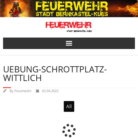
Skip
to
content
UEBUNG-SCHROTTPLATZ-
WITTLICH
By
Feuerwehr
02.04.2022
All