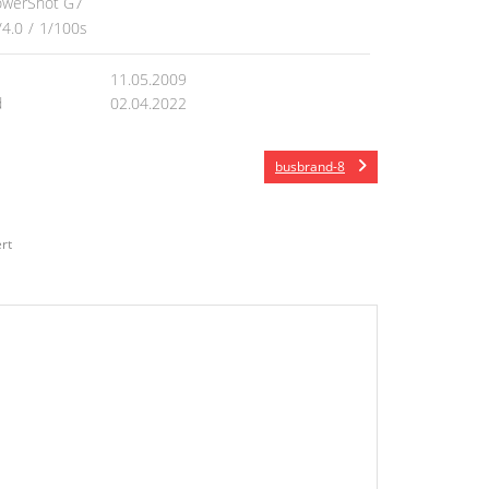
owerShot G7
/4.0
/
1/100s
11.05.2009
d
02.04.2022
busbrand-8
rt