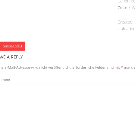
Canon P
7mm
/
ƒ
Created
Uploade
busbrand-3
AVE A REPLY
ne E-Mail-Adresse wird nicht veröffentlicht.
Erforderliche Felder sind mit
*
markie
mment