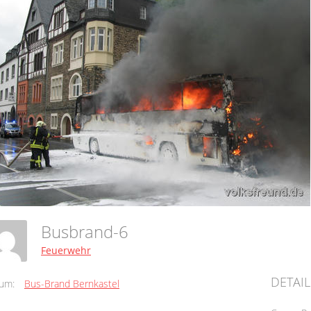
Busbrand-6
Feuerwehr
DETAIL
um:
Bus-Brand Bernkastel