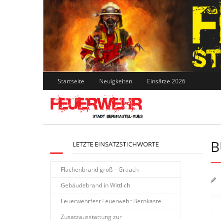
Skip
to
content
Startseite
Neuigkeiten
Einsätze 2026
B
LETZTE EINSATZSTICHWORTE
Flächenbrand groß – Graach
Gebäudebrand in Wittlich
Feuerwehrfest Feuerwehr Bernkastel
Zusatzausstattung zur