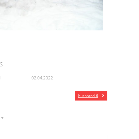
S
d
02.04.2022
busbrand-6
rt