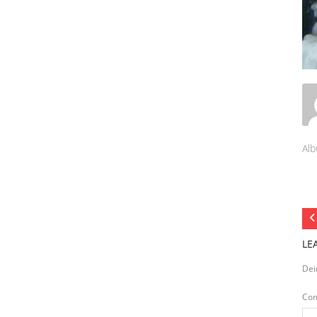
Alb
LE
Dei
Co