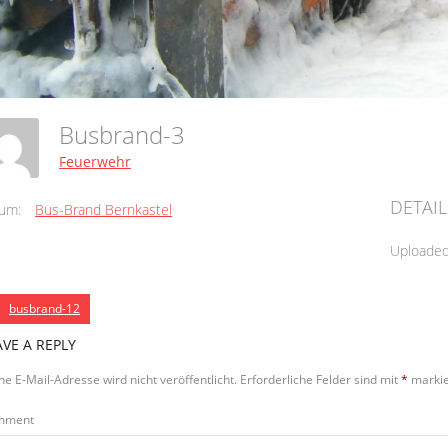
Busbrand-3
Feuerwehr
DETAIL
um:
Bus-Brand Bernkastel
Uploade
busbrand-12
AVE A REPLY
ne E-Mail-Adresse wird nicht veröffentlicht.
Erforderliche Felder sind mit
*
markie
mment