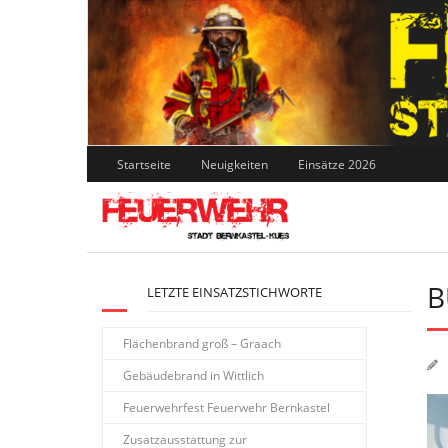
Skip
to
content
Startseite
Neuigkeiten
Einsätze 2026
B
LETZTE EINSATZSTICHWORTE
Flächenbrand groß – Graach
Gebäudebrand in Wittlich
Feuerwehrfest Feuerwehr Bernkastel
Zusatzausstattung zur