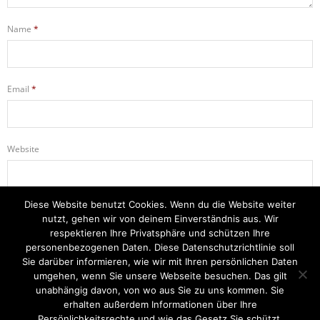
Name
*
Email
*
Website
Diese Website benutzt Cookies. Wenn du die Website weiter
Name, E-Mail-Adresse und Website in diesem Browser für meinen
nutzt, gehen wir von deinem Einverständnis aus. Wir
nächsten Kommentar speichern.
respektieren Ihre Privatsphäre und schützen Ihre
personenbezogenen Daten. Diese Datenschutzrichtlinie soll
Sie darüber informieren, wie wir mit Ihren persönlichen Daten
umgehen, wenn Sie unsere Webseite besuchen. Das gilt
unabhängig davon, von wo aus Sie zu uns kommen. Sie
erhalten außerdem Informationen über Ihre
Startseite
Einsätze
Mitglied werden
Über uns
Bilder
Persönlichkeitsrechte und wie das Gesetz Sie schützt.