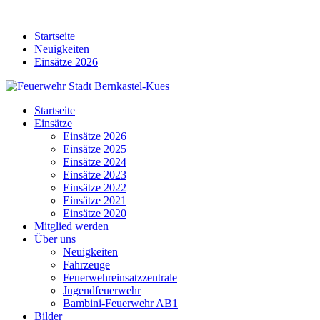
Skip
to
Startseite
content
Neuigkeiten
Einsätze 2026
Startseite
Einsätze
Einsätze 2026
Einsätze 2025
Einsätze 2024
Einsätze 2023
Einsätze 2022
Einsätze 2021
Einsätze 2020
Mitglied werden
Über uns
Neuigkeiten
Fahrzeuge
Feuerwehreinsatzzentrale
Jugendfeuerwehr
Bambini-Feuerwehr AB1
Bilder