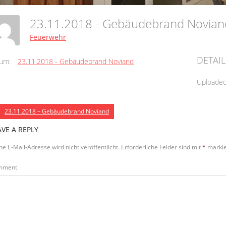
23.11.2018 - Gebäudebrand Novia
Feuerwehr
DETAIL
um:
23.11.2018 - Gebäudebrand Noviand
Uploade
23.11.2018 – Gebäudebrand Noviand
AVE A REPLY
ne E-Mail-Adresse wird nicht veröffentlicht.
Erforderliche Felder sind mit
*
markie
mment