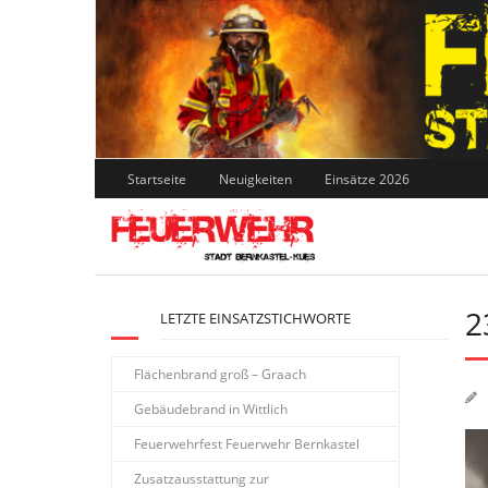
Skip
to
content
Startseite
Neuigkeiten
Einsätze 2026
2
LETZTE EINSATZSTICHWORTE
Flächenbrand groß – Graach
Gebäudebrand in Wittlich
Feuerwehrfest Feuerwehr Bernkastel
Zusatzausstattung zur