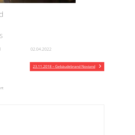
nd
S
d
02.04.2022
23.11.2018 – Gebäudebrand Noviand
rt